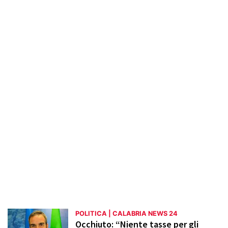
la Calabria, con un focus su temi come
sviluppo economico, sanità, istruzione e
infrastrutture. Interviste con politici,
reportage su consigli comunali e
aggiornamenti sulle iniziative dei partiti
arricchiscono la sezione. L'obiettivo è
informare i lettori in modo accurato e
tempestivo, promuovendo una maggiore
partecipazione e consapevolezza civica.
POLITICA | CALABRIA NEWS 24
Occhiuto: “Niente tasse per gli