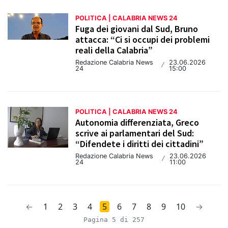
POLITICA | CALABRIA NEWS 24
Fuga dei giovani dal Sud, Bruno
attacca: “Ci si occupi dei problemi
reali della Calabria”
Redazione Calabria News
23.06.2026
/
24
15:00
POLITICA | CALABRIA NEWS 24
Autonomia differenziata, Greco
scrive ai parlamentari del Sud:
“Difendete i diritti dei cittadini”
Redazione Calabria News
23.06.2026
/
24
11:00
←
1
2
3
4
5
6
7
8
9
10
→
Pagina 5 di 257