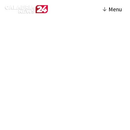
↓
Menu
Politica | Calabria News
24
La sezione Politica del sito offre una
copertura completa sugli sviluppi politici a
livello locale, regionale e nazionale. Include
notizie su elezioni, attività legislative,
decisioni governative e dibattiti
parlamentari. Vengono analizzate le
politiche pubbliche e le loro implicazioni per