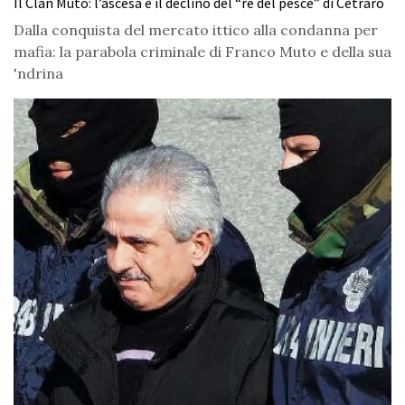
Il Clan Muto: l’ascesa e il declino del “re del pesce” di Cetraro
Dalla conquista del mercato ittico alla condanna per
mafia: la parabola criminale di Franco Muto e della sua
'ndrina