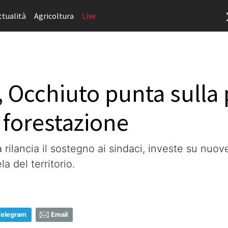
ttualità
Agricoltura
Live
, Occhiuto punta sulla
a forestazione
 rilancia il sostegno ai sindaci, investe su nuo
a del territorio.
Telegram
Email