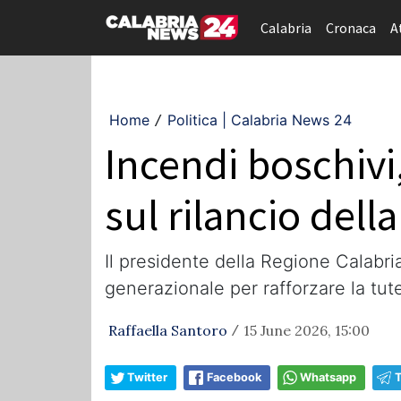
Calabria
Cronaca
A
Home
Politica | Calabria News 24
/
Incendi boschivi
sul rilancio dell
Il presidente della Regione Calabria
generazionale per rafforzare la tutel
Raffaella Santoro
15 June 2026, 15:00
/
Twitter
Facebook
Whatsapp