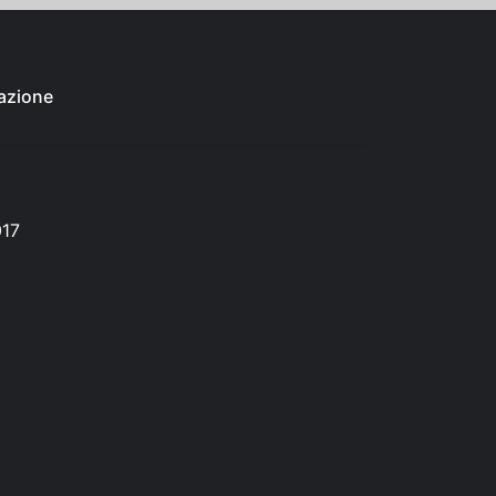
azione
017