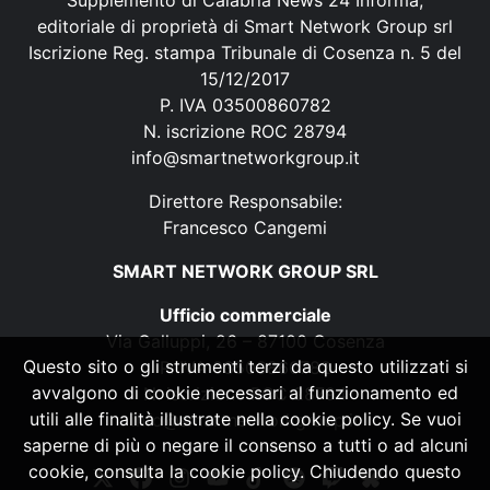
Supplemento di Calabria News 24 Informa,
editoriale di proprietà di Smart Network Group srl
Iscrizione Reg. stampa Tribunale di Cosenza n. 5 del
15/12/2017
P. IVA 03500860782
N. iscrizione ROC 28794
info@smartnetworkgroup.it
Direttore Responsabile:
Francesco Cangemi
SMART NETWORK GROUP SRL
Ufficio commerciale
Via Galluppi, 26 – 87100 Cosenza
Questo sito o gli strumenti terzi da questo utilizzati si
P. IVA 03500860782
avvalgono di cookie necessari al funzionamento ed
N. iscrizione ROC 28794
utili alle finalità illustrate nella cookie policy. Se vuoi
info@smartnetworkgroup.it
saperne di più o negare il consenso a tutti o ad alcuni
cookie, consulta la cookie policy. Chiudendo questo