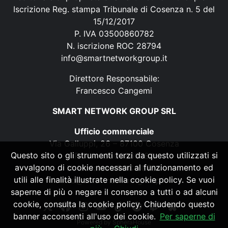
Iscrizione Reg. stampa Tribunale di Cosenza n. 5 del
15/12/2017
P. IVA 03500860782
N. iscrizione ROC 28794
info@smartnetworkgroup.it
Direttore Responsabile:
Francesco Cangemi
SMART NETWORK GROUP SRL
Ufficio commerciale
Via Galluppi, 26 – 87100 Cosenza
Questo sito o gli strumenti terzi da questo utilizzati si
P. IVA 03500860782
avvalgono di cookie necessari al funzionamento ed
N. iscrizione ROC 28794
utili alle finalità illustrate nella cookie policy. Se vuoi
info@smartnetworkgroup.it
saperne di più o negare il consenso a tutti o ad alcuni
cookie, consulta la cookie policy. Chiudendo questo
banner acconsenti all'uso dei cookie.
Per saperne di
Powered by
SpheraHouse