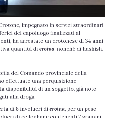
Crotone, impegnato in servizi straordinari
ferici del capoluogo finalizzati al
enti, ha arrestato un crotonese di 34 anni
ativa quantità di
eroina
, nonché di hashish.
nofila del Comando provinciale della
no effettuato una perquisizione
lla disponibilità di un soggetto, già noto
gati alla droga.
rta di 8 involucri di
eroina
, per un peso
olucri di cellophane contenenti 7 grammi