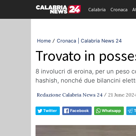
Calabria
Cronaca
A
Home
Cronaca | Calabria News 24
/
Trovato in posse
8 involucri di eroina, per un peso 
hashish, nonché due bilancini elettr
Redazione Calabria News 24
21 June 2024
/
Twitter
Facebook
Whatsapp