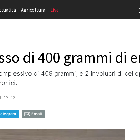
ttualità
Agricoltura
Live
sso di 400 grammi di er
complessivo di 409 grammi, e 2 involucri di cel
onici.
, 17:43
Telegram
Email