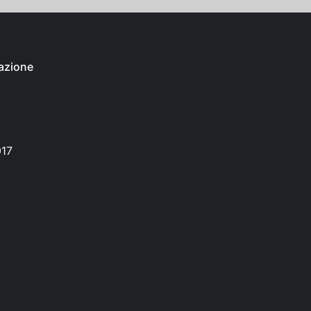
azione
017