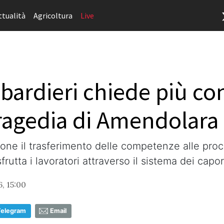
ttualità
Agricoltura
Live
ardieri chiede più cont
tragedia di Amendolara
pone il trasferimento delle competenze alle procu
sfrutta i lavoratori attraverso il sistema dei capor
, 15:00
Telegram
Email