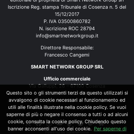
Iscrizione Reg. stampa Tribunale di Cosenza n. 5 del
15/12/2017
P. IVA 03500860782
N. iscrizione ROC 28794
info@smartnetworkgroup.it
Direttore Responsabile:
Francesco Cangemi
SMART NETWORK GROUP SRL
Ufficio commerciale
Via Galluppi, 26 – 87100 Cosenza
Questo sito o gli strumenti terzi da questo utilizzati si
P. IVA 03500860782
avvalgono di cookie necessari al funzionamento ed
N. iscrizione ROC 28794
utili alle finalità illustrate nella cookie policy. Se vuoi
info@smartnetworkgroup.it
saperne di più o negare il consenso a tutti o ad alcuni
cookie, consulta la cookie policy. Chiudendo questo
banner acconsenti all'uso dei cookie.
Per saperne di
Powered by
SpheraHouse