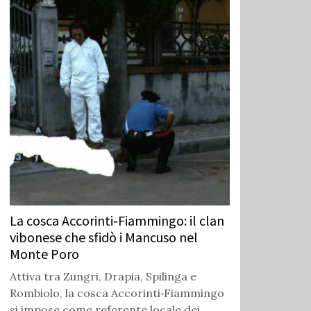
La cosca Accorinti‑Fiammingo: il clan
vibonese che sfidò i Mancuso nel
Monte Poro
Attiva tra Zungri, Drapia, Spilinga e
Rombiolo, la cosca Accorinti‑Fiammingo
si impose come referente locale dei