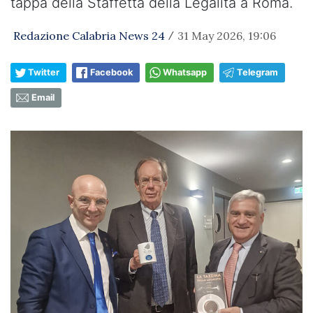
tappa della Staffetta della Legalità a Roma.
Redazione Calabria News 24
31 May 2026, 19:06
/
Twitter
Facebook
Whatsapp
Telegram
Email