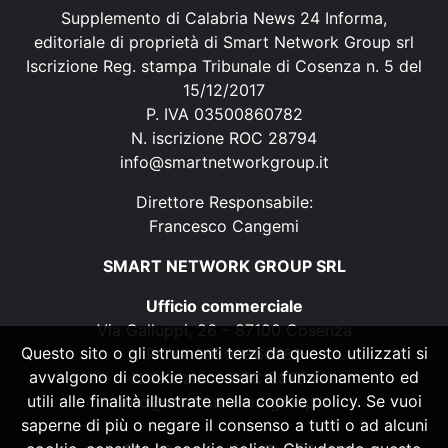
Supplemento di Calabria News 24 Informa,
editoriale di proprietà di Smart Network Group srl
Iscrizione Reg. stampa Tribunale di Cosenza n. 5 del
15/12/2017
P. IVA 03500860782
N. iscrizione ROC 28794
info@smartnetworkgroup.it
Direttore Responsabile:
Francesco Cangemi
SMART NETWORK GROUP SRL
Ufficio commerciale
Via Galluppi, 26 – 87100 Cosenza
Questo sito o gli strumenti terzi da questo utilizzati si
P. IVA 03500860782
avvalgono di cookie necessari al funzionamento ed
N. iscrizione ROC 28794
utili alle finalità illustrate nella cookie policy. Se vuoi
info@smartnetworkgroup.it
saperne di più o negare il consenso a tutti o ad alcuni