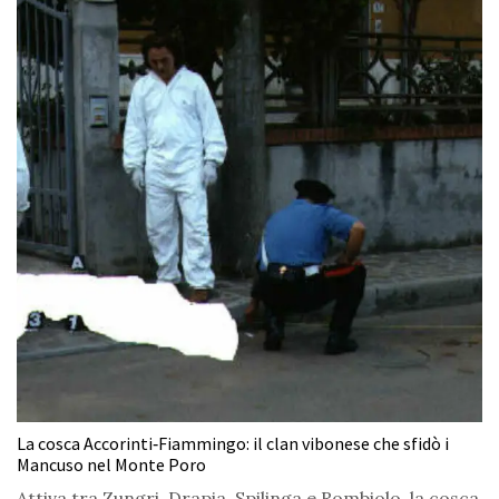
La cosca Accorinti‑Fiammingo: il clan vibonese che sfidò i
Mancuso nel Monte Poro
Attiva tra Zungri, Drapia, Spilinga e Rombiolo, la cosca