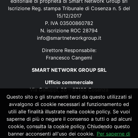
editoriale di proprietà di Smart Network Group srl
Iscrizione Reg. stampa Tribunale di Cosenza n. 5 del
15/12/2017
P. IVA 03500860782
N. iscrizione ROC 28794
info@smartnetworkgroup.it
Direttore Responsabile:
Francesco Cangemi
SMART NETWORK GROUP SRL
Ufficio commerciale
Via Galluppi, 26 – 87100 Cosenza
Questo sito o gli strumenti terzi da questo utilizzati si
P. IVA 03500860782
avvalgono di cookie necessari al funzionamento ed
N. iscrizione ROC 28794
utili alle finalità illustrate nella cookie policy. Se vuoi
info@smartnetworkgroup.it
saperne di più o negare il consenso a tutti o ad alcuni
cookie, consulta la cookie policy. Chiudendo questo
banner acconsenti all'uso dei cookie.
Per saperne di
Powered by
SpheraHouse