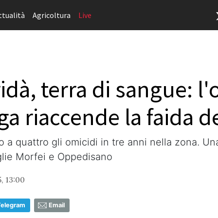
ttualità
Agricoltura
Live
idà, terra di sangue: l'
ga riaccende la faida d
 a quattro gli omicidi in tre anni nella zona. U
miglie Morfei e Oppedisano
, 13:00
Telegram
Email