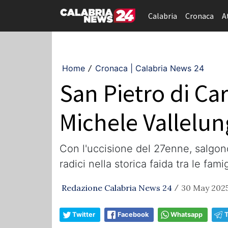
Calabria
Cronaca
A
Home
Cronaca | Calabria News 24
/
San Pietro di Car
Michele Vallelun
Con l'uccisione del 27enne, salgono
radici nella storica faida tra le fa
Redazione Calabria News 24
30 May 2025
/
Twitter
Facebook
Whatsapp