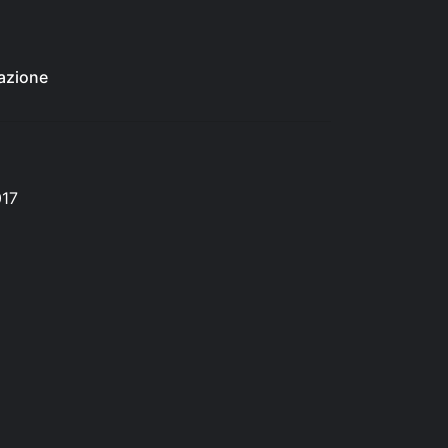
azione
017