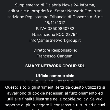
Supplemento di Calabria News 24 Informa,
editoriale di proprietà di Smart Network Group srl
Iscrizione Reg. stampa Tribunale di Cosenza n. 5 del
15/12/2017
P. IVA 03500860782
N. iscrizione ROC 28794
info@smartnetworkgroup.it
Direttore Responsabile:
Francesco Cangemi
SMART NETWORK GROUP SRL
Ufficio commerciale
Via Galluppi, 26 – 87100 Cosenza
Questo sito o gli strumenti terzi da questo utilizzati si
P. IVA 03500860782
avvalgono di cookie necessari al funzionamento ed
N. iscrizione ROC 28794
utili alle finalità illustrate nella cookie policy. Se vuoi
info@smartnetworkgroup.it
saperne di più o negare il consenso a tutti o ad alcuni