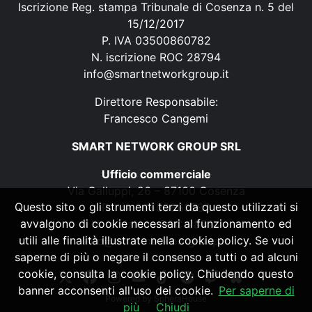
Iscrizione Reg. stampa Tribunale di Cosenza n. 5 del
15/12/2017
P. IVA 03500860782
N. iscrizione ROC 28794
info@smartnetworkgroup.it
Direttore Responsabile:
Francesco Cangemi
SMART NETWORK GROUP SRL
Ufficio commerciale
Via Galluppi, 26 – 87100 Cosenza
Questo sito o gli strumenti terzi da questo utilizzati si
P. IVA 03500860782
avvalgono di cookie necessari al funzionamento ed
N. iscrizione ROC 28794
utili alle finalità illustrate nella cookie policy. Se vuoi
info@smartnetworkgroup.it
saperne di più o negare il consenso a tutti o ad alcuni
cookie, consulta la cookie policy. Chiudendo questo
banner acconsenti all'uso dei cookie.
Per saperne di
Powered by
SpheraHouse
più
Chiudi