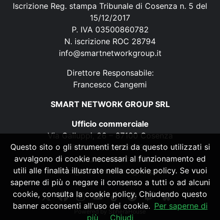
Iscrizione Reg. stampa Tribunale di Cosenza n. 5 del
15/12/2017
P. IVA 03500860782
N. iscrizione ROC 28794
info@smartnetworkgroup.it
Direttore Responsabile:
Francesco Cangemi
SMART NETWORK GROUP SRL
Ufficio commerciale
Via Galluppi, 26 – 87100 Cosenza
Questo sito o gli strumenti terzi da questo utilizzati si
P. IVA 03500860782
avvalgono di cookie necessari al funzionamento ed
N. iscrizione ROC 28794
utili alle finalità illustrate nella cookie policy. Se vuoi
info@smartnetworkgroup.it
saperne di più o negare il consenso a tutti o ad alcuni
cookie, consulta la cookie policy. Chiudendo questo
banner acconsenti all'uso dei cookie.
Per saperne di
Powered by
SpheraHouse
più
Chiudi