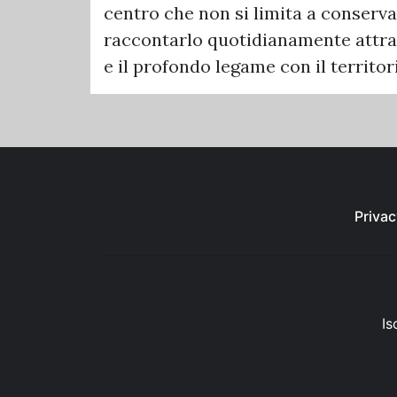
centro che non si limita a conserva
raccontarlo quotidianamente attrave
e il profondo legame con il territor
Privac
Is