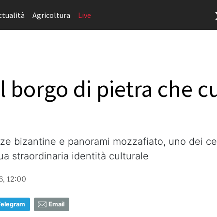
ttualità
Agricoltura
Live
l borgo di pietra che c
e bizantine e panorami mozzafiato, uno dei centr
a straordinaria identità culturale
6, 12:00
Telegram
Email