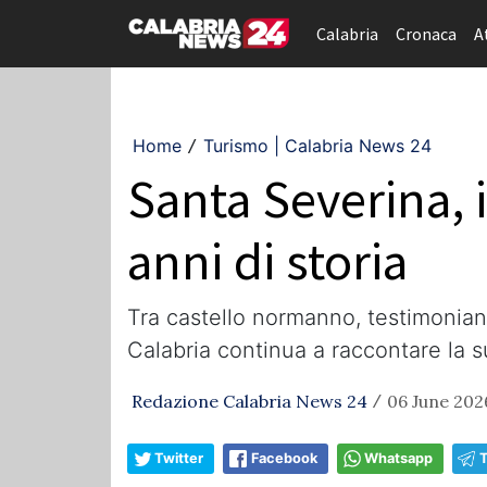
Calabria
Cronaca
A
Home
Turismo | Calabria News 24
/
Santa Severina, i
anni di storia
Tra castello normanno, testimonianz
Calabria continua a raccontare la su
Redazione Calabria News 24
06 June 202
/
Twitter
Facebook
Whatsapp