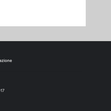
azione
017