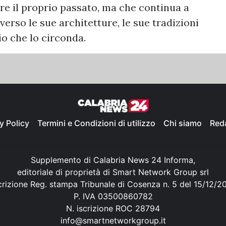
re il proprio passato, ma che continua a
rso le sue architetture, le sue tradizioni
io che lo circonda.
y Policy
Termini e Condizioni di utilizzo
Chi siamo
Red
Supplemento di Calabria News 24 Informa,
editoriale di proprietà di Smart Network Group srl
crizione Reg. stampa Tribunale di Cosenza n. 5 del 15/12/2
P. IVA 03500860782
N. iscrizione ROC 28794
info@smartnetworkgroup.it