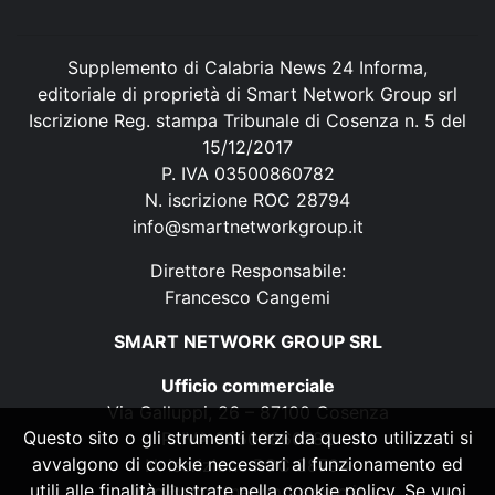
Supplemento di Calabria News 24 Informa,
editoriale di proprietà di Smart Network Group srl
Iscrizione Reg. stampa Tribunale di Cosenza n. 5 del
15/12/2017
P. IVA 03500860782
N. iscrizione ROC 28794
info@smartnetworkgroup.it
Direttore Responsabile:
Francesco Cangemi
SMART NETWORK GROUP SRL
Ufficio commerciale
Via Galluppi, 26 – 87100 Cosenza
Questo sito o gli strumenti terzi da questo utilizzati si
P. IVA 03500860782
avvalgono di cookie necessari al funzionamento ed
N. iscrizione ROC 28794
utili alle finalità illustrate nella cookie policy. Se vuoi
info@smartnetworkgroup.it