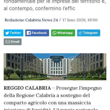
fondamentale per le imprese del territorio e,
al contempo, confermino l’effic
Redazione Calabria News 24
17 June 2026, 19:00
/
Twitter
Facebook
Whatsapp
Telegram
Email
REGGIO CALABRIA
– Prosegue l’impegno
della Regione Calabria a sostegno del
comparto agricolo con una massiccia
iniezione di liquidità. L’Agenzia regionale