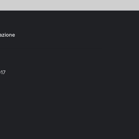
azione
017