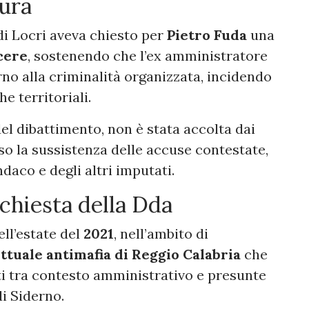
cura
di Locri aveva chiesto per
Pietro Fuda
una
rcere
, sostenendo che l’ex amministratore
no alla criminalità organizzata, incidendo
e territoriali.
el dibattimento, non è stata accolta dai
luso la sussistenza delle accuse contestate,
daco e degli altri imputati.
nchiesta della Dda
ell’estate del
2021
, nell’ambito di
ttuale antimafia di Reggio Calabria
che
rti tra contesto amministrativo e presunte
di Siderno.