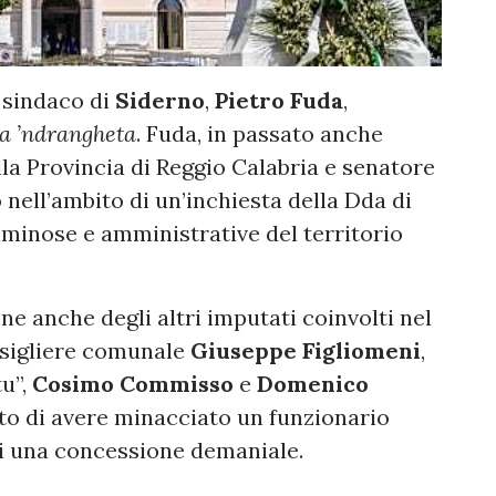
x sindaco di
Siderno
,
Pietro Fuda
,
la ’ndrangheta
. Fuda, in passato anche
la Provincia di Reggio Calabria e senatore
o nell’ambito di un’inchiesta della Dda di
iminose e amministrative del territorio
ne anche degli altri imputati coinvolti nel
nsigliere comunale
Giuseppe Figliomeni
,
tu”,
Cosimo Commisso
e
Domenico
to di avere minacciato un funzionario
di una concessione demaniale.