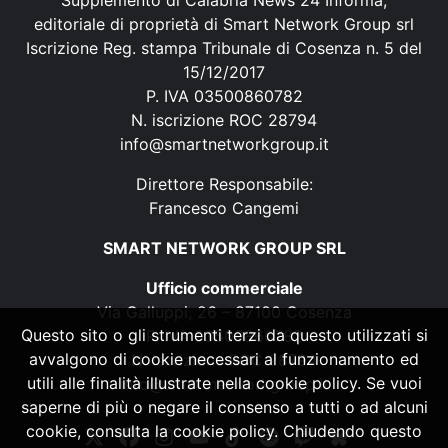
Supplemento di Calabria News 24 Informa,
editoriale di proprietà di Smart Network Group srl
Iscrizione Reg. stampa Tribunale di Cosenza n. 5 del
15/12/2017
P. IVA 03500860782
N. iscrizione ROC 28794
info@smartnetworkgroup.it
Direttore Responsabile:
Francesco Cangemi
SMART NETWORK GROUP SRL
Ufficio commerciale
Via Galluppi, 26 – 87100 Cosenza
Questo sito o gli strumenti terzi da questo utilizzati si
P. IVA 03500860782
avvalgono di cookie necessari al funzionamento ed
N. iscrizione ROC 28794
utili alle finalità illustrate nella cookie policy. Se vuoi
info@smartnetworkgroup.it
saperne di più o negare il consenso a tutti o ad alcuni
cookie, consulta la cookie policy. Chiudendo questo