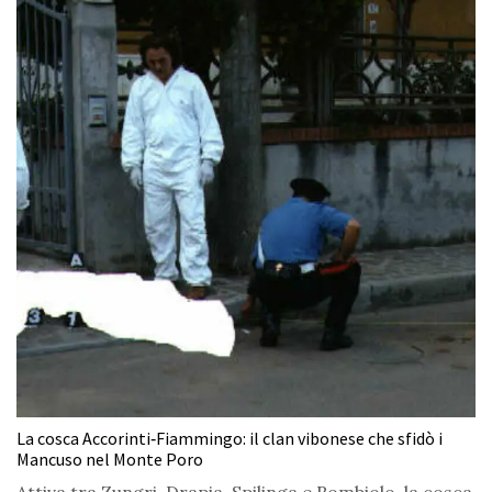
La cosca Accorinti‑Fiammingo: il clan vibonese che sfidò i
Mancuso nel Monte Poro
Attiva tra Zungri, Drapia, Spilinga e Rombiolo, la cosca