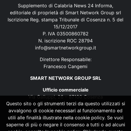
Supplemento di Calabria News 24 Informa,
editoriale di proprietà di Smart Network Group srl
Iscrizione Reg. stampa Tribunale di Cosenza n. 5 del
15/12/2017
P. IVA 03500860782
N. iscrizione ROC 28794
info@smartnetworkgroup.it
Direttore Responsabile:
Francesco Cangemi
SMART NETWORK GROUP SRL
Ufficio commerciale
Via Galluppi, 26 – 87100 Cosenza
Questo sito o gli strumenti terzi da questo utilizzati si
P. IVA 03500860782
avvalgono di cookie necessari al funzionamento ed
N. iscrizione ROC 28794
utili alle finalità illustrate nella cookie policy. Se vuoi
info@smartnetworkgroup.it
saperne di più o negare il consenso a tutti o ad alcuni