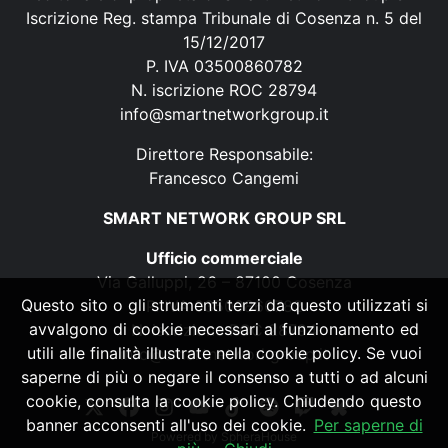
Iscrizione Reg. stampa Tribunale di Cosenza n. 5 del
15/12/2017
P. IVA 03500860782
N. iscrizione ROC 28794
info@smartnetworkgroup.it
Direttore Responsabile:
Francesco Cangemi
SMART NETWORK GROUP SRL
Ufficio commerciale
Via Galluppi, 26 – 87100 Cosenza
Questo sito o gli strumenti terzi da questo utilizzati si
P. IVA 03500860782
avvalgono di cookie necessari al funzionamento ed
N. iscrizione ROC 28794
utili alle finalità illustrate nella cookie policy. Se vuoi
info@smartnetworkgroup.it
saperne di più o negare il consenso a tutti o ad alcuni
cookie, consulta la cookie policy. Chiudendo questo
banner acconsenti all'uso dei cookie.
Per saperne di
Powered by
SpheraHouse