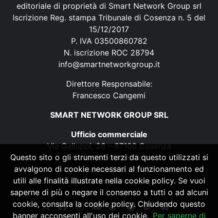
editoriale di proprietà di Smart Network Group srl
Iscrizione Reg. stampa Tribunale di Cosenza n. 5 del
15/12/2017
P. IVA 03500860782
N. iscrizione ROC 28794
info@smartnetworkgroup.it
Direttore Responsabile:
Francesco Cangemi
SMART NETWORK GROUP SRL
Ufficio commerciale
Via Galluppi, 26 – 87100 Cosenza
Questo sito o gli strumenti terzi da questo utilizzati si
P. IVA 03500860782
avvalgono di cookie necessari al funzionamento ed
N. iscrizione ROC 28794
utili alle finalità illustrate nella cookie policy. Se vuoi
info@smartnetworkgroup.it
saperne di più o negare il consenso a tutti o ad alcuni
cookie, consulta la cookie policy. Chiudendo questo
banner acconsenti all'uso dei cookie.
Per saperne di