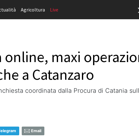
ttualità
Agricoltura
Live
online, maxi operazion
che a Catanzaro
'inchiesta coordinata dalla Procura di Catania su
Telegram
Email