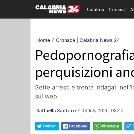
Calabria
Cronaca
A
Home
Cronaca | Calabria News 24
/
Pedopornografia 
perquisizioni an
Sette arresti e trenta indagati nell
sul web
Raffaella Santoro
08 July 2026, 08:43
/
Twitter
Facebook
Whatsapp