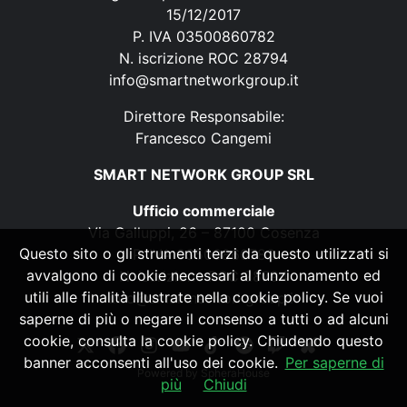
15/12/2017
P. IVA 03500860782
N. iscrizione ROC 28794
info@smartnetworkgroup.it
Direttore Responsabile:
Francesco Cangemi
SMART NETWORK GROUP SRL
Ufficio commerciale
Via Galluppi, 26 – 87100 Cosenza
Questo sito o gli strumenti terzi da questo utilizzati si
P. IVA 03500860782
avvalgono di cookie necessari al funzionamento ed
N. iscrizione ROC 28794
utili alle finalità illustrate nella cookie policy. Se vuoi
info@smartnetworkgroup.it
saperne di più o negare il consenso a tutti o ad alcuni
cookie, consulta la cookie policy. Chiudendo questo
banner acconsenti all'uso dei cookie.
Per saperne di
Powered by
SpheraHouse
più
Chiudi