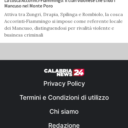
La cosca Accorinti‑Fiammingo: il clan vibonese che sfidò i
Mancuso nel Monte Poro
Attiva tra Zungri, Drapia, Spilinga e Rombiolo, la cosca
Accorinti‑Fiammingo si impose come referente locale
dei Mancuso, distinguendosi per rivalità violente e
business criminali
Privacy Policy
Termini e Condizioni di utilizzo
Chi siamo
Redazione