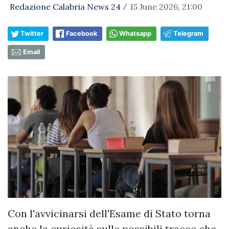
Redazione Calabria News 24
15 June 2026, 21:00
/
Twitter
Facebook
Whatsapp
Telegram
Email
Con l'avvicinarsi dell'Esame di Stato torna
anche la curiosità sulle possibili tracce che