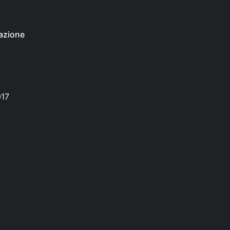
azione
017