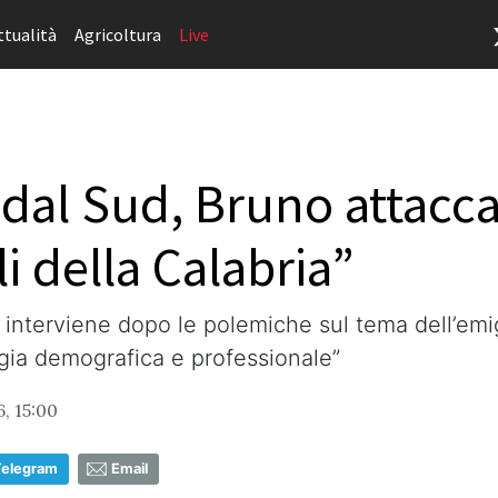
ttualità
Agricoltura
Live
dal Sud, Bruno attacca:
i della Calabria”
 interviene dopo le polemiche sul tema dell’emig
ia demografica e professionale”
, 15:00
Telegram
Email