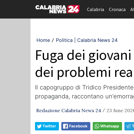
Calabria
Cronaca
A
Home
Politica | Calabria News 24
/
Fuga dei giovani 
dei problemi real
Il capogruppo di Tridico Presidente
propaganda, raccontano un’emorrag
Redazione Calabria News 24
23 June 2026
/
Twitter
Facebook
Whatsapp