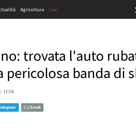
ttualità
Agricoltura
Live
no: trovata l'auto ruba
a pericolosa banda di s
, 11:58
Telegram
Email