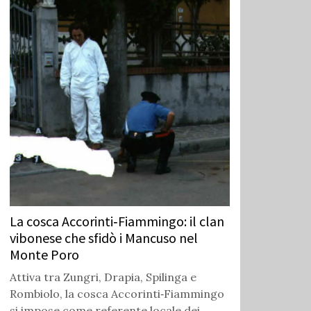
La cosca Accorinti‑Fiammingo: il clan
vibonese che sfidò i Mancuso nel
Monte Poro
Attiva tra Zungri, Drapia, Spilinga e
Rombiolo, la cosca Accorinti‑Fiammingo
si impose come referente locale dei