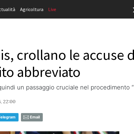
ttualità
Agricoltura
Live
, crollano le accuse di
rito abbreviato
quindi un passaggio cruciale nel procedimento 
, 22:00
Telegram
Email