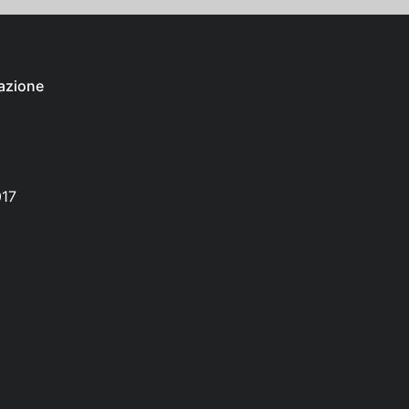
azione
017