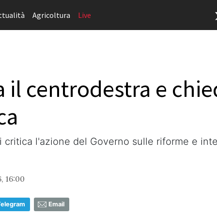
ttualità
Agricoltura
Live
a il centrodestra e ch
ica
i critica l'azione del Governo sulle riforme e int
, 16:00
Telegram
Email