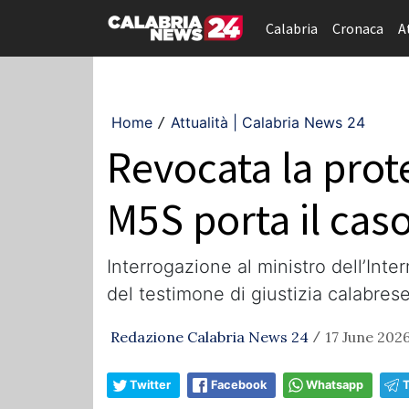
Calabria
Cronaca
A
Home
Attualità | Calabria News 24
/
Revocata la prote
M5S porta il cas
Interrogazione al ministro dell’Inter
del testimone di giustizia calabres
Redazione Calabria News 24
17 June 2026
/
Twitter
Facebook
Whatsapp