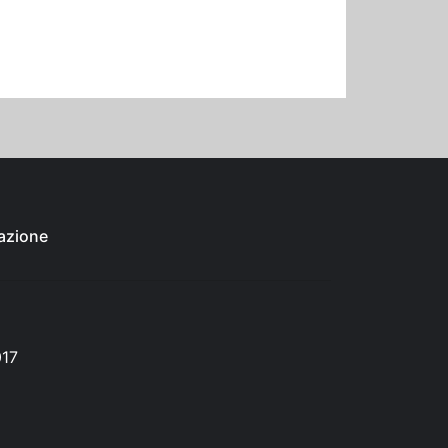
azione
017