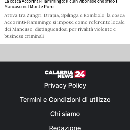
La cosca Accorinti‑Fiammingo: il clan vibonese che sfidò i
Mancuso nel Monte Poro
Attiva tra Zungri, Drapia, Spilinga e Rombiolo, la cosca
Accorinti‑Fiammingo si impose come referente locale
dei Mancuso, distinguendosi per rivalità violente e
business criminali
Privacy Policy
Termini e Condizioni di utilizzo
Chi siamo
Redazione