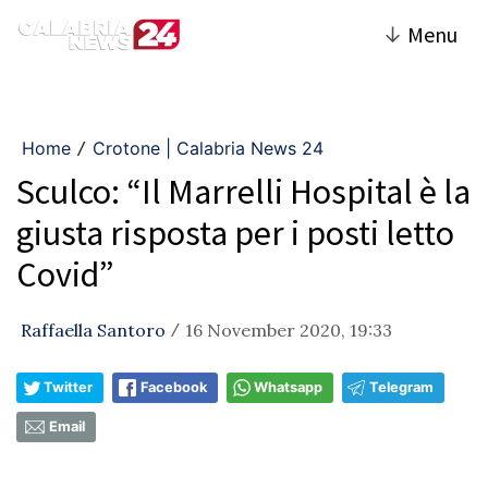
↓
Menu
Home
Crotone | Calabria News 24
/
Sculco: “Il Marrelli Hospital è la
giusta risposta per i posti letto
Covid”
Raffaella Santoro
16 November 2020, 19:33
/
Twitter
Facebook
Whatsapp
Telegram
Email