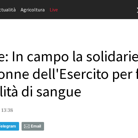
ttualità
Agricoltura
Live
 In campo la solidarie
onne dell'Esercito per 
lità di sangue
 13:38
Telegram
Email