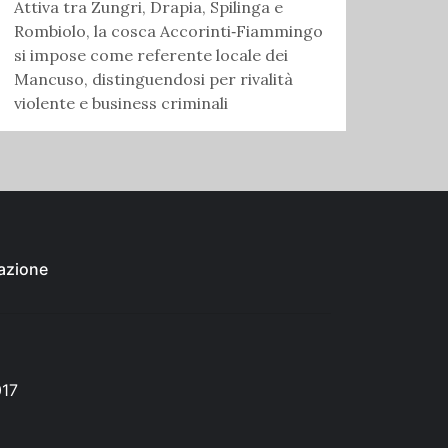
Attiva tra Zungri, Drapia, Spilinga e
Rombiolo, la cosca Accorinti‑Fiammingo
si impose come referente locale dei
Mancuso, distinguendosi per rivalità
violente e business criminali
azione
017