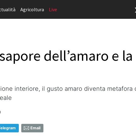
ttualità
Agricoltura
Live
sapore dell’amaro e la
ssione interiore, il gusto amaro diventa metafora 
reale
0
Telegram
Email