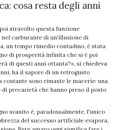
oca: cosa resta degli anni
 poi stravolto questa funzione
nel carburante di un'illusione di
ca, un tempo rimedio contadino, è stata
o di prosperità infinita che si è poi
erà di questi anni ottanta?», si chiedeva
enni, ha il sapore di un retrogusto
sa costante sono rimaste le macerie: una
di precarietà che hanno preso il posto
gno svanito è, paradossalmente, l'unico
brezza del successo artificiale evapora,
usione. Bere amaro oggi significa fare i