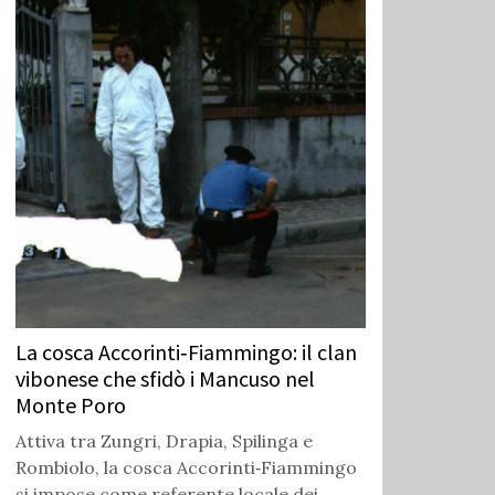
La cosca Accorinti‑Fiammingo: il clan
vibonese che sfidò i Mancuso nel
Monte Poro
Attiva tra Zungri, Drapia, Spilinga e
Rombiolo, la cosca Accorinti‑Fiammingo
si impose come referente locale dei