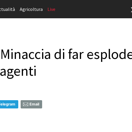
ttualità
Agricoltura
Live
 Minaccia di far esplo
 agenti
Telegram
Email