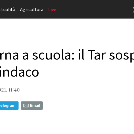
ttualità
Agricoltura
Live
rna a scuola: il Tar so
sindaco
21, 11:40
Telegram
Email