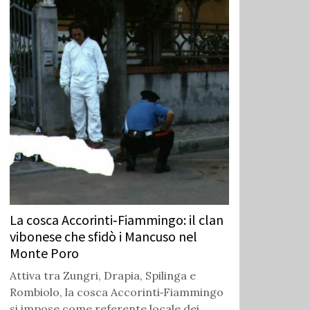
La cosca Accorinti‑Fiammingo: il clan
vibonese che sfidò i Mancuso nel
Monte Poro
Attiva tra Zungri, Drapia, Spilinga e
Rombiolo, la cosca Accorinti‑Fiammingo
si impose come referente locale dei