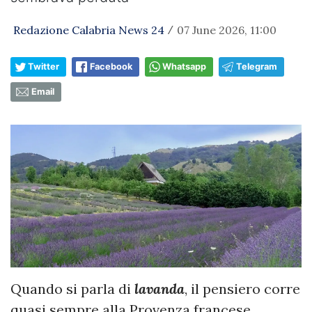
Redazione Calabria News 24
07 June 2026, 11:00
/
Twitter
Facebook
Whatsapp
Telegram
Email
Quando si parla di
lavanda
, il pensiero corre
quasi sempre alla Provenza francese.