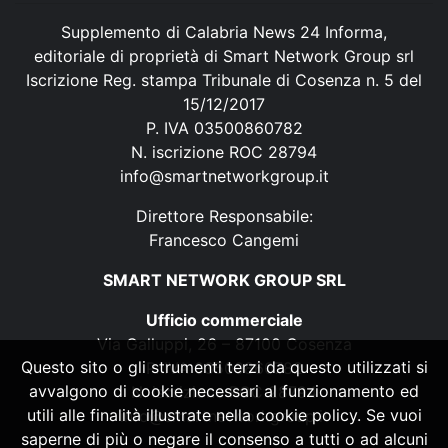
Supplemento di Calabria News 24 Informa,
editoriale di proprietà di Smart Network Group srl
Iscrizione Reg. stampa Tribunale di Cosenza n. 5 del
15/12/2017
P. IVA 03500860782
N. iscrizione ROC 28794
info@smartnetworkgroup.it
Direttore Responsabile:
Francesco Cangemi
SMART NETWORK GROUP SRL
Ufficio commerciale
Via Galluppi, 26 – 87100 Cosenza
Questo sito o gli strumenti terzi da questo utilizzati si
P. IVA 03500860782
avvalgono di cookie necessari al funzionamento ed
N. iscrizione ROC 28794
utili alle finalità illustrate nella cookie policy. Se vuoi
info@smartnetworkgroup.it
saperne di più o negare il consenso a tutti o ad alcuni