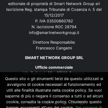
editoriale di proprietà di Smart Network Group srl
Iscrizione Reg. stampa Tribunale di Cosenza n. 5 del
15/12/2017
P. IVA 03500860782
N. iscrizione ROC 28794
info@smartnetworkgroup.it
Direttore Responsabile:
Francesco Cangemi
SMART NETWORK GROUP SRL
Ufficio commerciale
Via Galluppi, 26 – 87100 Cosenza
Questo sito o gli strumenti terzi da questo utilizzati si
P. IVA 03500860782
avvalgono di cookie necessari al funzionamento ed
N. iscrizione ROC 28794
utili alle finalità illustrate nella cookie policy. Se vuoi
info@smartnetworkgroup.it
saperne di più o negare il consenso a tutti o ad alcuni
cookie, consulta la cookie policy. Chiudendo questo
banner acconsenti all'uso dei cookie.
Per saperne di