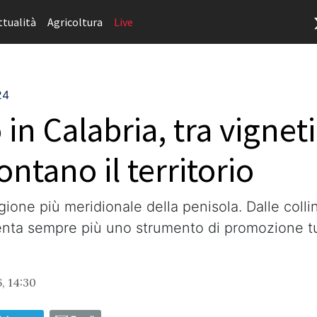
ttualità
Agricoltura
Live
24
in Calabria, tra vignet
ntano il territorio
ione più meridionale della penisola. Dalle collin
diventa sempre più uno strumento di promozione tu
, 14:30