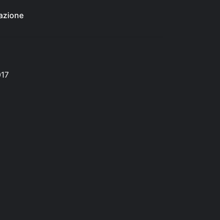
azione
017