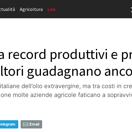
ttualità
Agricoltura
Live
a record produttivi e pr
oltori guadagnano anc
italiane dell’olio extravergine, ma tra costi in c
ione molte aziende agricole faticano a sopravvi
Telegram
Email