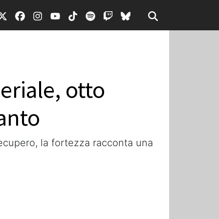
riale, otto
ranto
recupero, la fortezza racconta una