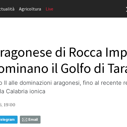
ttualità
Agricoltura
Live
ragonese di Rocca Impe
dominano il Golfo di Ta
 II alle dominazioni aragonesi, fino al recente 
la Calabria ionica
6, 19:00
Telegram
Email