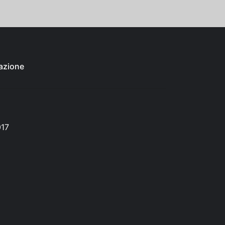
azione
017