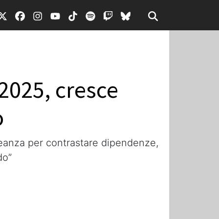
l 2025, cresce
o
leanza per contrastare dipendenze,
do”