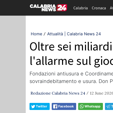
Calabria
Cronaca
A
Home
Attualità | Calabria News 24
/
Oltre sei miliard
l'allarme sul gi
Fondazioni antiusura e Coordiname
sovraindebitamento e usura. Don Pa
Redazione Calabria News 24
12 June 2026
/
Twitter
Facebook
Whatsapp