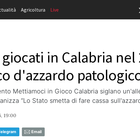
ttualità
Agricoltura
Live
i giocati in Calabria ne
oco d'azzardo patologic
nto Mettiamoci in Gioco Calabria siglano un'al
nizza “Lo Stato smetta di fare cassa sull'azzar
, 19:00
Telegram
Email