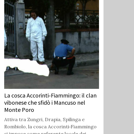
La cosca Accorinti‑Fiammingo: il clan
vibonese che sfidò i Mancuso nel
Monte Poro
Attiva tra Zungri, Drapia, Spilinga e
Rombiolo, la cosca Accorinti‑Fiammingo
si impose come referente locale dei