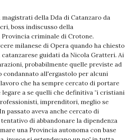
i magistrati della Dda di Catanzaro da
ri, boss indiscusso della
 Provincia criminale di Crotone.
rcere milanese di Opera quando ha chiesto
a catanzarese guidati da Nicola Gratteri. Ai
arazioni, probabilmente quelle previste ad
to condannato all'ergastolo per alcuni
il lavoro che ha sempre cercato di portare
legare a se quelli che definitiva "i cristiani
 professionisti, imprenditori, meglio se
 In passato aveva anche cercato di
l tentativo di abbandonare la dipendenza
formare una Provincia autonoma con base
a, invece si estendevano un po' in tutta