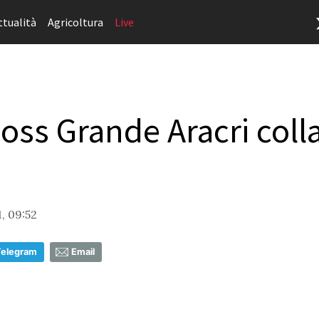
ttualità
Agricoltura
Live
boss Grande Aracri coll
1, 09:52
Telegram
Email