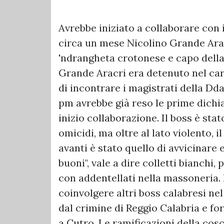
Avrebbe iniziato a collaborare con 
circa un mese Nicolino Grande Arac
'ndrangheta crotonese e capo della
Grande Aracri era detenuto nel ca
di incontrare i magistrati della Dd
pm avrebbe già reso le prime dichi
inizio collaborazione. Il boss è sta
omicidi, ma oltre al lato violento, 
avanti è stato quello di avvicinare e 
buoni", vale a dire colletti bianchi,
con addentellati nella massoneria.
coinvolgere altri boss calabresi ne
dal crimine di Reggio Calabria e 
a Cutro. Le ramificazioni della cosc