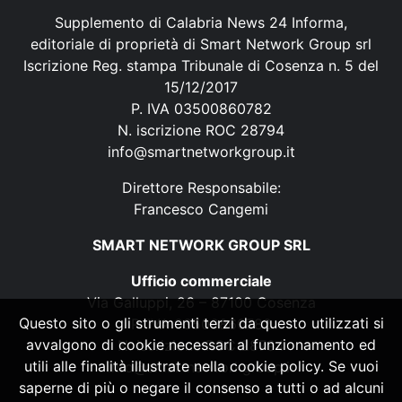
Supplemento di Calabria News 24 Informa,
editoriale di proprietà di Smart Network Group srl
Iscrizione Reg. stampa Tribunale di Cosenza n. 5 del
15/12/2017
P. IVA 03500860782
N. iscrizione ROC 28794
info@smartnetworkgroup.it
Direttore Responsabile:
Francesco Cangemi
SMART NETWORK GROUP SRL
Ufficio commerciale
Via Galluppi, 26 – 87100 Cosenza
Questo sito o gli strumenti terzi da questo utilizzati si
P. IVA 03500860782
avvalgono di cookie necessari al funzionamento ed
N. iscrizione ROC 28794
utili alle finalità illustrate nella cookie policy. Se vuoi
info@smartnetworkgroup.it
saperne di più o negare il consenso a tutti o ad alcuni