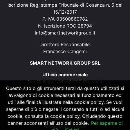
Iscrizione Reg. stampa Tribunale di Cosenza n. 5 del
15/12/2017
P. IVA 03500860782
N. iscrizione ROC 28794
info@smartnetworkgroup.it
Direttore Responsabile:
Francesco Cangemi
SMART NETWORK GROUP SRL
Ufficio commerciale
Via Galluppi, 26 – 87100 Cosenza
Questo sito o gli strumenti terzi da questo utilizzati si
P. IVA 03500860782
avvalgono di cookie necessari al funzionamento ed
N. iscrizione ROC 28794
utili alle finalità illustrate nella cookie policy. Se vuoi
info@smartnetworkgroup.it
saperne di più o negare il consenso a tutti o ad alcuni
cookie, consulta la cookie policy. Chiudendo questo
banner acconsenti all'uso dei cookie.
Per saperne di
Powered by
SpheraHouse