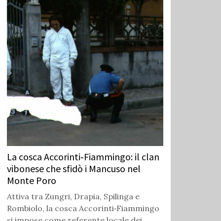
La cosca Accorinti‑Fiammingo: il clan
vibonese che sfidò i Mancuso nel
Monte Poro
Attiva tra Zungri, Drapia, Spilinga e
Rombiolo, la cosca Accorinti‑Fiammingo
si impose come referente locale dei