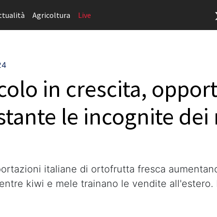
ttualità
Agricoltura
Live
24
icolo in crescita, oppo
stante le incognite dei
ortazioni italiane di ortofrutta fresca aumentan
mentre kiwi e mele trainano le vendite all'estero.