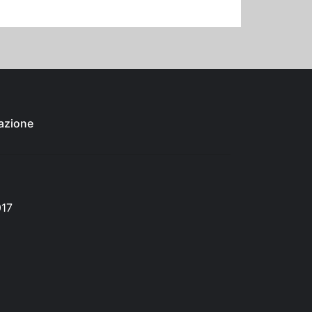
azione
017